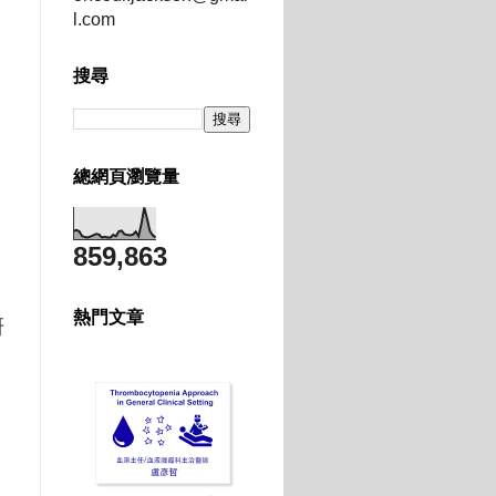
l.com
搜尋
總網頁瀏覽量
859,863
熱門文章
研
證