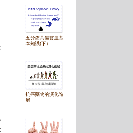
。
五分鐘具備貧血基
本知識(下）
生
抗癌藥物的演化進
展
告
不