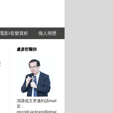
/電影/音樂賞析
個人簡歷
盧彥哲醫師
法
演講或文章邀約請mail
至：
oncodr.jackson@gmai