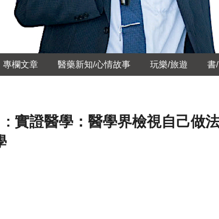
專欄文章
醫藥新知/心情故事
玩樂/旅遊
書
 』: 實證醫學：醫學界檢視自己做
學