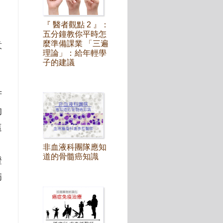
『 醫者觀點 2 』：
五分鐘教你平時怎
麼準備課業 「三遍
意
理論」：給年輕學
子的建議
苦
的
這
非血液科團隊應知
道的骨髓癌知識
證
病