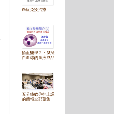
癌症免疫治療
多
輸血醫學 2 ：減除
白血球的血液成品
五分鐘教你把上課
的簡報全部蒐集