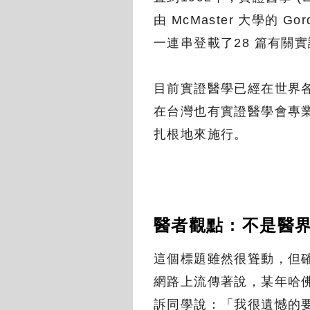
由 McMaster 大學的 G
一連串登載了28 篇有關
目前實證醫學已經在世界
在台灣也有實證醫學會專
扎根地來施行。
醫者觀點 : 不是
這個標題雖然很聳動，但
網路上流傳著說，某年哈
訴同學說：「我很遺憾的