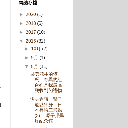
網誌存檔
►
2020
(1)
►
2018
(6)
►
2017
(10)
▼
2016
(32)
►
10月
(2)
►
9月
(1)
▼
8月
(11)
裝著花生的酒
瓶：奇異的組
合卻是我最高
也
興收到的禮物
沒去過這一輩子
的
遺憾終身：日
本長崎三景點
(3) ：原子彈爆
炸紀念館